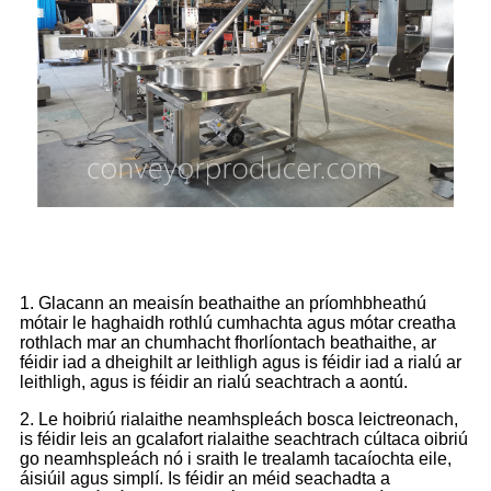
Saintréith an Táirge
1. Glacann an meaisín beathaithe an príomhbheathú
mótair le haghaidh rothlú cumhachta agus mótar creatha
rothlach mar an chumhacht fhorlíontach beathaithe, ar
féidir iad a dheighilt ar leithligh agus is féidir iad a rialú ar
leithligh, agus is féidir an rialú seachtrach a aontú.
2. Le hoibriú rialaithe neamhspleách bosca leictreonach,
is féidir leis an gcalafort rialaithe seachtrach cúltaca oibriú
go neamhspleách nó i sraith le trealamh tacaíochta eile,
áisiúil agus simplí. Is féidir an méid seachadta a