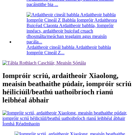
pacáistithe bia ...
Ardaitheoir cineál babhla Ardaitheoir babhla
Iompróir Cineál Z...
Iompróir scriú, ardaitheoir Xiaolong,
meaisín beathaithe púdair, iompróir scriú
héiliciúil/beathú uathoibríoch rianú
leibhéal ábhair