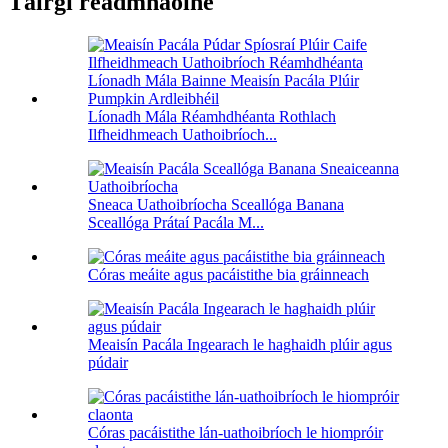
Táirgí réadmhaoine
Líonadh Mála Réamhdhéanta Rothlach
Ilfheidhmeach Uathoibríoch...
Sneaca Uathoibríocha Sceallóga Banana
Sceallóga Prátaí Pacála M...
Córas meáite agus pacáistithe bia gráinneach
Meaisín Pacála Ingearach le haghaidh plúir agus
púdair
Córas pacáistithe lán-uathoibríoch le hiompróir