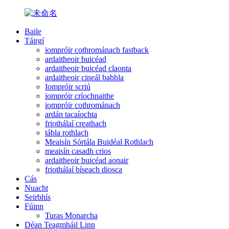
Baile
Táirgí
iompróir cothrománach fastback
ardaitheoir buicéad
ardaitheoir buicéad claonta
ardaitheoir cineál babhla
Iompróir scriú
iompróir críochnaithe
iompróir cothrománach
ardán tacaíochta
friothálaí creathach
tábla rothlach
Meaisín Sórtála Buidéal Rothlach
meaisín casadh crios
ardaitheoir buicéad aonair
friothálaí bíseach diosca
Cás
Nuacht
Seirbhís
Fúinn
Turas Monarcha
Déan Teagmháil Linn