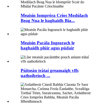
Meaisín Iompróra Crios Modúlach
Beag Nua le haghaidh Bia...
Meaisín Pacála Ingearach le
haghaidh plúir agus púdair
Púitseán trátaí greamaigh vffs
uathoibríoch ...