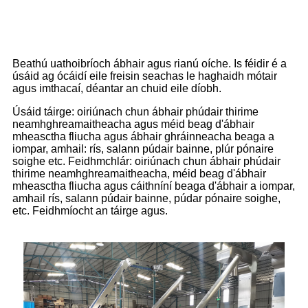
Iompróir scriú
Beathú uathoibríoch ábhair agus rianú oíche. Is féidir é a
úsáid ag ócáidí eile freisin seachas le haghaidh mótair
agus imthacaí, déantar an chuid eile díobh.
Úsáid táirge: oiriúnach chun ábhair phúdair thirime
neamhghreamaitheacha agus méid beag d'ábhair
mheasctha fliucha agus ábhair ghráinneacha beaga a
iompar, amhail: rís, salann púdair bainne, plúr pónaire
soighe etc. Feidhmchlár: oiriúnach chun ábhair phúdair
thirime neamhghreamaitheacha, méid beag d'ábhair
mheasctha fliucha agus cáithníní beaga d'ábhair a iompar,
amhail rís, salann púdair bainne, púdar pónaire soighe,
etc. Feidhmíocht an táirge agus.