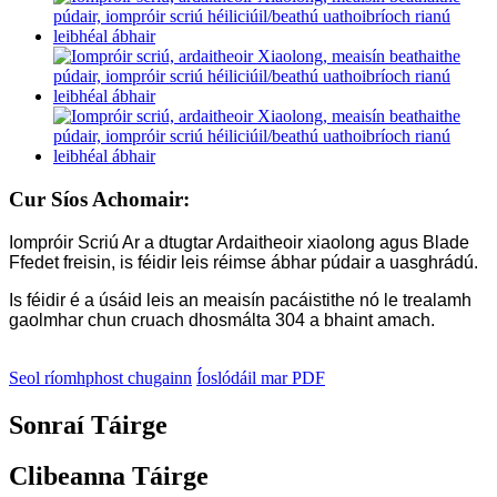
Cur Síos Achomair:
Iompróir Scriú Ar a dtugtar Ardaitheoir xiaolong agus Blade
Ffedet freisin, is féidir leis réimse ábhar púdair a uasghrádú.
Is féidir é a úsáid leis an meaisín pacáistithe nó le trealamh
gaolmhar chun cruach dhosmálta 304 a bhaint amach.
Seol ríomhphost chugainn
Íoslódáil mar PDF
Sonraí Táirge
Clibeanna Táirge