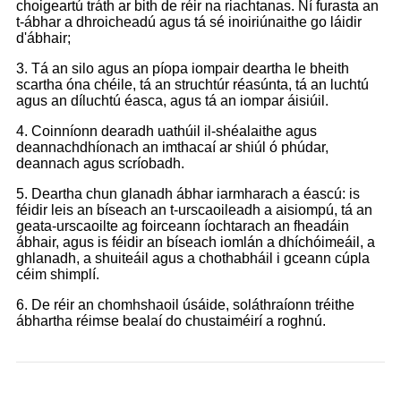
choigeartú tráth ar bith de réir na riachtanas. Ní furasta an
t-ábhar a dhroicheadú agus tá sé inoiriúnaithe go láidir
d'ábhair;
3. Tá an silo agus an píopa iompair deartha le bheith
scartha óna chéile, tá an struchtúr réasúnta, tá an luchtú
agus an díluchtú éasca, agus tá an iompar áisiúil.
4. Coinníonn dearadh uathúil il-shéalaithe agus
deannachdhíonach an imthacaí ar shiúl ó phúdar,
deannach agus scríobadh.
5. Deartha chun glanadh ábhar iarmharach a éascú: is
féidir leis an bíseach an t-urscaoileadh a aisiompú, tá an
geata-urscaoilte ag foirceann íochtarach an fheadáin
ábhair, agus is féidir an bíseach iomlán a dhíchóimeáil, a
ghlanadh, a shuiteáil agus a chothabháil i gceann cúpla
céim shimplí.
6. De réir an chomhshaoil ​​úsáide, soláthraíonn tréithe
ábhartha réimse bealaí do chustaiméirí a roghnú.
Úsáid Mheicniúil: