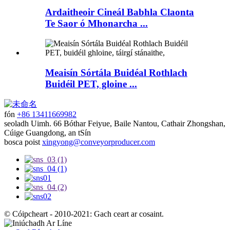
Ardaitheoir Cineál Babhla Claonta
Te Saor ó Mhonarcha ...
Meaisín Sórtála Buidéal Rothlach
Buidéil PET, gloine ...
fón
+86 13411669982
seoladh
Uimh. 66 Bóthar Feiyue, Baile Nantou, Cathair Zhongshan,
Cúige Guangdong, an tSín
bosca poist
xingyong@conveyorproducer.com
© Cóipcheart - 2010-2021: Gach ceart ar cosaint.