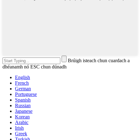
Brúigh isteach chun cuardach a
dhéanamh nó ESC chun dúnadh
English
French
German
Portuguese
Spanish
Russian
Japanese
Korean
Arabic
Irish
Greek
Turkish