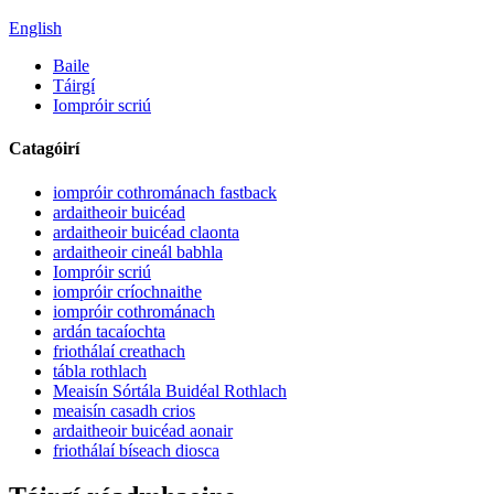
English
Baile
Táirgí
Iompróir scriú
Catagóirí
iompróir cothrománach fastback
ardaitheoir buicéad
ardaitheoir buicéad claonta
ardaitheoir cineál babhla
Iompróir scriú
iompróir críochnaithe
iompróir cothrománach
ardán tacaíochta
friothálaí creathach
tábla rothlach
Meaisín Sórtála Buidéal Rothlach
meaisín casadh crios
ardaitheoir buicéad aonair
friothálaí bíseach diosca