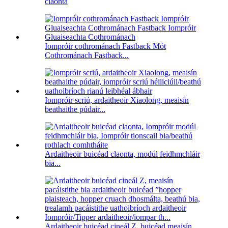
claonta
Iompróir cothrománach Fastback Mót
Cothrománach Fastback...
Iompróir scriú, ardaitheoir Xiaolong, meaisín
beathaithe púdair...
Ardaitheoir buicéad claonta, modúl feidhmchláir
bia...
Ardaitheoir buicéad cineál Z, buicéad meaisín