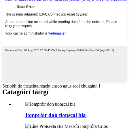
Scríobh do theachtaireacht anseo agus seol chugainn í
Catagóirí táirgí
Iompróir don tionscal bia