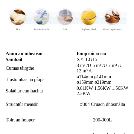
Paraiméadair
Ainm an mheaisín
Iompróir scriú
Samhail
XY- LG15
3 m³ /U 5 m³ /U 7 m³ /U
Cumas táirgthe
12 m³ /U
ø114mm ø141mm
Trastomhas na píopa
ø159mm ø219mm
0.81KW 1.56KW 1.56KW
Soláthar cumhachta
2.2KW
Struchtúr meaisín
#304 Cruach dhosmálta
Toirt an hopper
200-300L