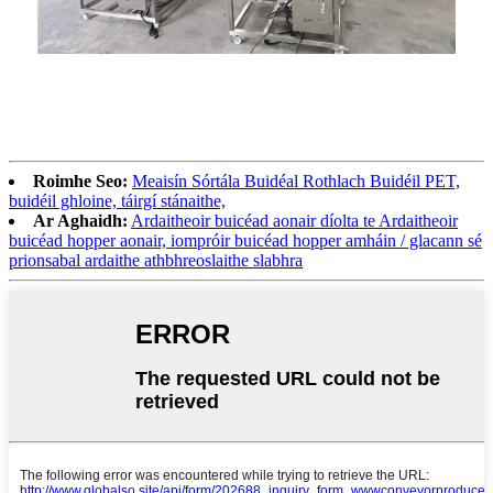
Viedo
Roimhe Seo:
Meaisín Sórtála Buidéal Rothlach Buidéil PET,
buidéil ghloine, táirgí stánaithe,
Ar Aghaidh:
Ardaitheoir buicéad aonair díolta te Ardaitheoir
buicéad hopper aonair, iompróir buicéad hopper amháin / glacann sé
prionsabal ardaithe athbhreoslaithe slabhra