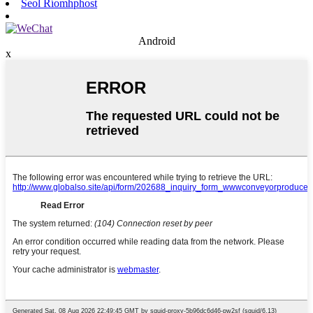
Seol Ríomhphost
Android
x