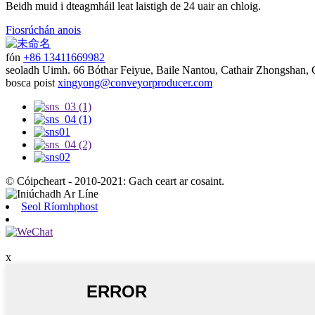
Beidh muid i dteagmháil leat laistigh de 24 uair an chloig.
Fiosrúchán anois
fón
+86 13411669982
seoladh
Uimh. 66 Bóthar Feiyue, Baile Nantou, Cathair Zhongshan,
bosca poist
xingyong@conveyorproducer.com
© Cóipcheart - 2010-2021: Gach ceart ar cosaint.
Seol Ríomhphost
x