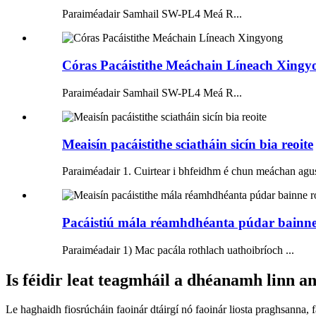
Paraiméadair Samhail SW-PL4 Meá R...
Córas Pacáistithe Meáchain Líneach Xingy
Paraiméadair Samhail SW-PL4 Meá R...
Meaisín pacáistithe sciatháin sicín bia reoite
Paraiméadair 1. Cuirtear i bhfeidhm é chun meáchan agus 
Pacáistiú mála réamhdhéanta púdar bainne 
Paraiméadair 1) Mac pacála rothlach uathoibríoch ...
Is féidir leat teagmháil a dhéanamh linn a
Le haghaidh fiosrúcháin faoinár dtáirgí nó faoinár liosta praghsanna, 