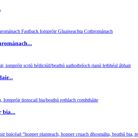
.
hrománach...
air...
bia...