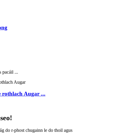
ong
pacáil ...
rothlach Augar ...
nseo!
fág do r-phost chugainn le do thoil agus