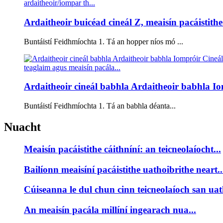
Ardaitheoir buicéad cineál Z, meaisín pacáistithe 
Buntáistí Feidhmíochta 1. Tá an hopper níos mó ...
Ardaitheoir cineál babhla Ardaitheoir babhla Io
Buntáistí Feidhmíochta 1. Tá an babhla déanta...
Nuacht
Meaisín pacáistithe cáithníní: an teicneolaíocht...
Bailíonn meaisíní pacáistithe uathoibrithe neart..
Cúiseanna le dul chun cinn teicneolaíoch san uat
An meaisín pacála millíní ingearach nua...