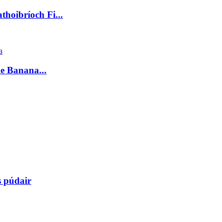
hoibríoch Fi...
le Banana...
s púdair