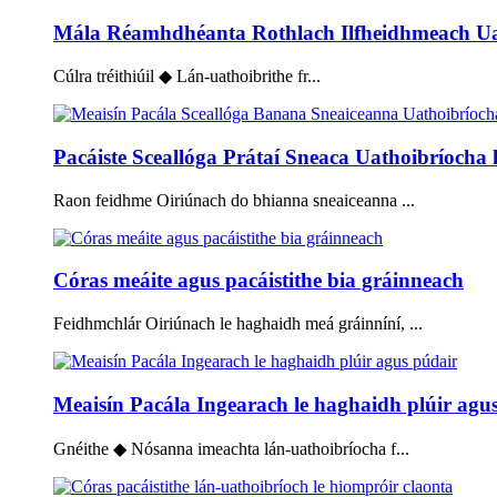
Mála Réamhdhéanta Rothlach Ilfheidhmeach Uat
Cúlra tréithiúil ◆ Lán-uathoibrithe fr...
Pacáiste Sceallóga Prátaí Sneaca Uathoibríocha 
Raon feidhme Oiriúnach do bhianna sneaiceanna ...
Córas meáite agus pacáistithe bia gráinneach
Feidhmchlár Oiriúnach le haghaidh meá gráinníní, ...
Meaisín Pacála Ingearach le haghaidh plúir agu
Gnéithe ◆ Nósanna imeachta lán-uathoibríocha f...