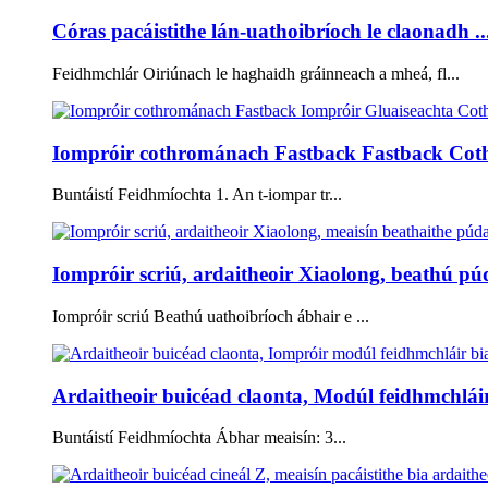
Córas pacáistithe lán-uathoibríoch le claonadh ..
Feidhmchlár Oiriúnach le haghaidh gráinneach a mheá, fl...
Iompróir cothrománach Fastback Fastback Cot
Buntáistí Feidhmíochta 1. An t-iompar tr...
Iompróir scriú, ardaitheoir Xiaolong, beathú púd
Iompróir scriú Beathú uathoibríoch ábhair e ...
Ardaitheoir buicéad claonta, Modúl feidhmchláir 
Buntáistí Feidhmíochta Ábhar meaisín: 3...