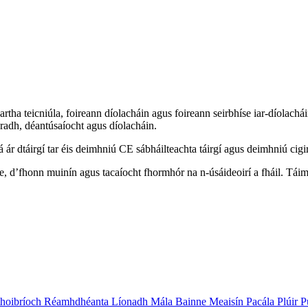
bartha teicniúla, foireann díolacháin agus foireann seirbhíse iar-díolach
aradh, déantúsaíocht agus díolacháin.
r dtáirgí tar éis deimhniú CE sábháilteachta táirgí agus deimhniú cigir
rfe, d’fhonn muinín agus tacaíocht fhormhór na n-úsáideoirí a fháil. Tá