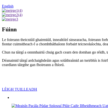
English
Fúinn
Le foireann theicniúil ghairmiúil, innealtóirí sinsearacha, foireann for
fiontar cuimsitheach é a chomhtháthaíonn forbairt teicneolaíochta, de
Chun na táirgí a onnmhairiú chuig gach cearn den domhan go réidh, tá á
Déanaimid táirgí ardchaighdeáin agus soláthraímid an tseirbhís is foi
ceardlann táirgthe gan fhoireann a fhíorú.
LÉIGH TUILLEADH