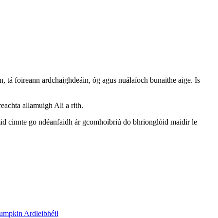
áin, tá foireann ardchaighdeáin, óg agus nuálaíoch bunaithe aige. Is
eachta allamuigh Ali a rith.
imid cinnte go ndéanfaidh ár gcomhoibriú do bhrionglóid maidir le