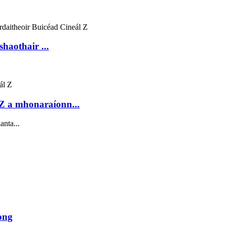
haothair ...
 Z a mhonaraíonn...
anta...
ong