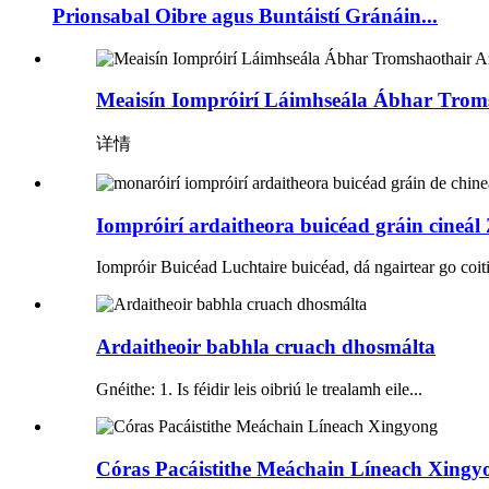
Prionsabal Oibre agus Buntáistí Gránáin...
Meaisín Iompróirí Láimhseála Ábhar Troms
详情
Iompróirí ardaitheora buicéad gráin cineál
Iompróir Buicéad Luchtaire buicéad, dá ngairtear go coiti
Ardaitheoir babhla cruach dhosmálta
Gnéithe: 1. Is féidir leis oibriú le trealamh eile...
Córas Pacáistithe Meáchain Líneach Xingy