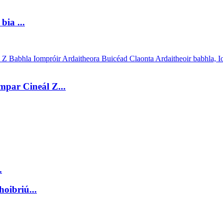
bia ...
mpar Cineál Z...
.
hoibriú...