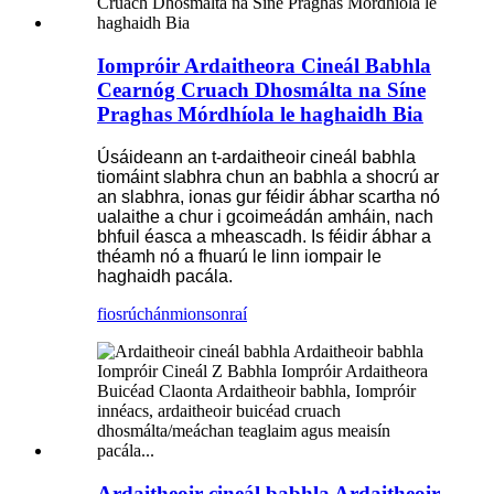
Iompróir Ardaitheora Cineál Babhla
Cearnóg Cruach Dhosmálta na Síne
Praghas Mórdhíola le haghaidh Bia
Úsáideann an t-ardaitheoir cineál babhla
tiomáint slabhra chun an babhla a shocrú ar
an slabhra, ionas gur féidir ábhar scartha nó
ualaithe a chur i gcoimeádán amháin, nach
bhfuil éasca a mheascadh. Is féidir ábhar a
théamh nó a fhuarú le linn iompair le
haghaidh pacála.
fiosrúchán
mionsonraí
Ardaitheoir cineál babhla Ardaitheoir