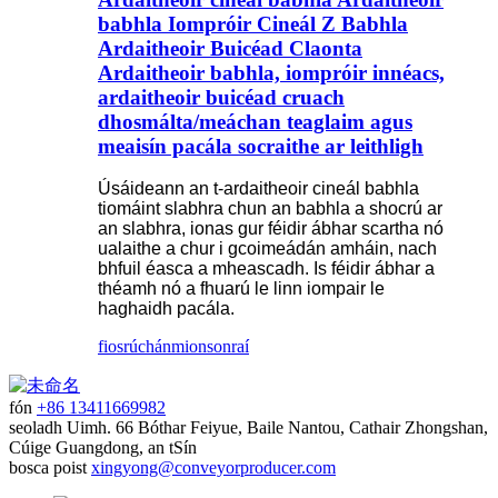
babhla Iompróir Cineál Z Babhla
Ardaitheoir Buicéad Claonta
Ardaitheoir babhla, iompróir innéacs,
ardaitheoir buicéad cruach
dhosmálta/meáchan teaglaim agus
meaisín pacála socraithe ar leithligh
Úsáideann an t-ardaitheoir cineál babhla
tiomáint slabhra chun an babhla a shocrú ar
an slabhra, ionas gur féidir ábhar scartha nó
ualaithe a chur i gcoimeádán amháin, nach
bhfuil éasca a mheascadh. Is féidir ábhar a
théamh nó a fhuarú le linn iompair le
haghaidh pacála.
fiosrúchán
mionsonraí
fón
+86 13411669982
seoladh
Uimh. 66 Bóthar Feiyue, Baile Nantou, Cathair Zhongshan,
Cúige Guangdong, an tSín
bosca poist
xingyong@conveyorproducer.com