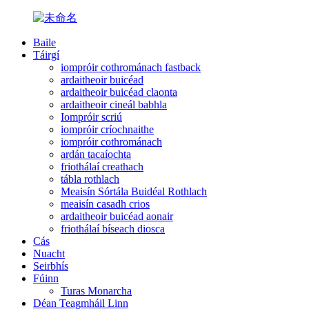
Baile
Táirgí
iompróir cothrománach fastback
ardaitheoir buicéad
ardaitheoir buicéad claonta
ardaitheoir cineál babhla
Iompróir scriú
iompróir críochnaithe
iompróir cothrománach
ardán tacaíochta
friothálaí creathach
tábla rothlach
Meaisín Sórtála Buidéal Rothlach
meaisín casadh crios
ardaitheoir buicéad aonair
friothálaí bíseach diosca
Cás
Nuacht
Seirbhís
Fúinn
Turas Monarcha
Déan Teagmháil Linn