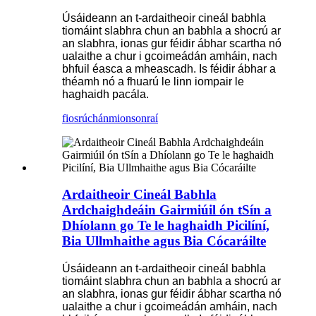
Úsáideann an t-ardaitheoir cineál babhla
tiomáint slabhra chun an babhla a shocrú ar
an slabhra, ionas gur féidir ábhar scartha nó
ualaithe a chur i gcoimeádán amháin, nach
bhfuil éasca a mheascadh. Is féidir ábhar a
théamh nó a fhuarú le linn iompair le
haghaidh pacála.
fiosrúchán
mionsonraí
Ardaitheoir Cineál Babhla
Ardchaighdeáin Gairmiúil ón tSín a
Dhíolann go Te le haghaidh Picilíní,
Bia Ullmhaithe agus Bia Cócaráilte
Úsáideann an t-ardaitheoir cineál babhla
tiomáint slabhra chun an babhla a shocrú ar
an slabhra, ionas gur féidir ábhar scartha nó
ualaithe a chur i gcoimeádán amháin, nach