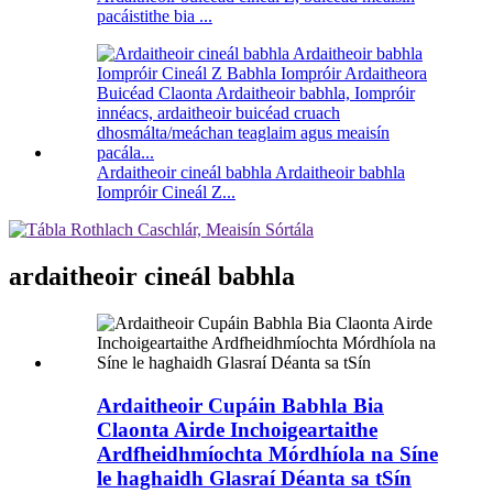
pacáistithe bia ...
Ardaitheoir cineál babhla Ardaitheoir babhla
Iompróir Cineál Z...
ardaitheoir cineál babhla
Ardaitheoir Cupáin Babhla Bia
Claonta Airde Inchoigeartaithe
Ardfheidhmíochta Mórdhíola na Síne
le haghaidh Glasraí Déanta sa tSín