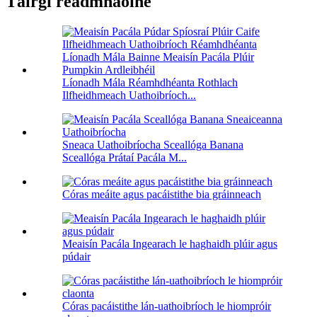
Táirgí réadmhaoine
Líonadh Mála Réamhdhéanta Rothlach
Ilfheidhmeach Uathoibríoch...
Sneaca Uathoibríocha Sceallóga Banana
Sceallóga Prátaí Pacála M...
Córas meáite agus pacáistithe bia gráinneach
Meaisín Pacála Ingearach le haghaidh plúir agus
púdair
Córas pacáistithe lán-uathoibríoch le hiompróir