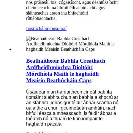
nós próiseáil bia, cógaisíocht, agus déantúsaíocht
cheimiceach ina bhfuil éifeachtúlacht agus
sláinteachas araon ina bhfachtóirí
ríthábhachtacha.
fiosrúchán
mionsonraí
Beathaitheoir Babhla Creathach
Ardfheidhmíochta Díoltóirí
Mórdhíola Maith le haghaidh
Meaisín Beathúcháin Caps
Úsáideann an t-ardaitheoir cineál babhla
tiomáint slabhra chun an babhla a shocrú ar
an slabhra, ionas gur féidir ábhar scartha nó
ualaithe a chur i gcoimeádán amháin, nach
bhfuil éasca a mheascadh. Is féidir ábhar a
théamh nó a fhuarú le linn iompair le
haghaidh pacála.