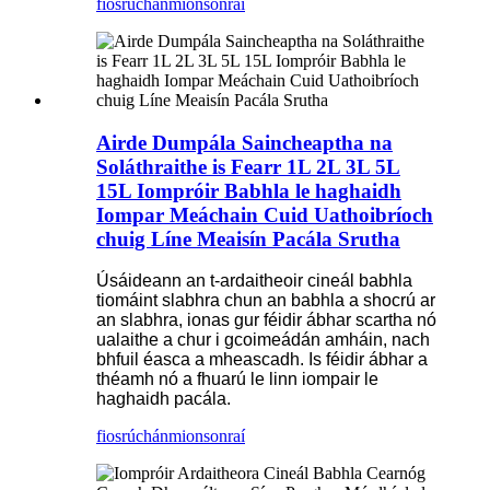
fiosrúchán
mionsonraí
Airde Dumpála Saincheaptha na
Soláthraithe is Fearr 1L 2L 3L 5L
15L Iompróir Babhla le haghaidh
Iompar Meáchain Cuid Uathoibríoch
chuig Líne Meaisín Pacála Srutha
Úsáideann an t-ardaitheoir cineál babhla
tiomáint slabhra chun an babhla a shocrú ar
an slabhra, ionas gur féidir ábhar scartha nó
ualaithe a chur i gcoimeádán amháin, nach
bhfuil éasca a mheascadh. Is féidir ábhar a
théamh nó a fhuarú le linn iompair le
haghaidh pacála.
fiosrúchán
mionsonraí