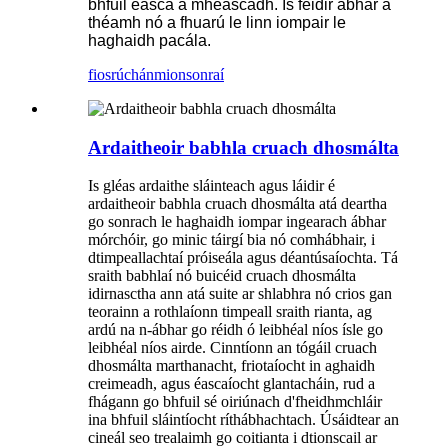
bhfuil éasca a mheascadh. Is féidir ábhar a
théamh nó a fhuarú le linn iompair le
haghaidh pacála.
fiosrúchán
mionsonraí
Ardaitheoir babhla cruach dhosmálta
Is gléas ardaithe sláinteach agus láidir é
ardaitheoir babhla cruach dhosmálta atá deartha
go sonrach le haghaidh iompar ingearach ábhar
mórchóir, go minic táirgí bia nó comhábhair, i
dtimpeallachtaí próiseála agus déantúsaíochta. Tá
sraith babhlaí nó buicéid cruach dhosmálta
idirnasctha ann atá suite ar shlabhra nó crios gan
teorainn a rothlaíonn timpeall sraith rianta, ag
ardú na n-ábhar go réidh ó leibhéal níos ísle go
leibhéal níos airde. Cinntíonn an tógáil cruach
dhosmálta marthanacht, friotaíocht in aghaidh
creimeadh, agus éascaíocht glantacháin, rud a
fhágann go bhfuil sé oiriúnach d'fheidhmchláir
ina bhfuil sláintíocht ríthábhachtach. Úsáidtear an
cineál seo trealaimh go coitianta i dtionscail ar