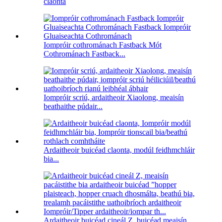
claonta
Iompróir cothrománach Fastback Mót
Cothrománach Fastback...
Iompróir scriú, ardaitheoir Xiaolong, meaisín
beathaithe púdair...
Ardaitheoir buicéad claonta, modúl feidhmchláir
bia...
Ardaitheoir buicéad cineál Z, buicéad meaisín