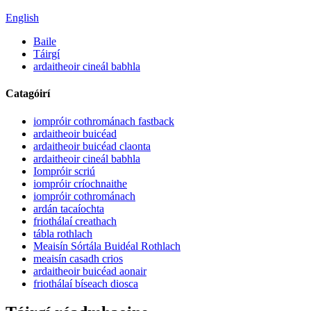
English
Baile
Táirgí
ardaitheoir cineál babhla
Catagóirí
iompróir cothrománach fastback
ardaitheoir buicéad
ardaitheoir buicéad claonta
ardaitheoir cineál babhla
Iompróir scriú
iompróir críochnaithe
iompróir cothrománach
ardán tacaíochta
friothálaí creathach
tábla rothlach
Meaisín Sórtála Buidéal Rothlach
meaisín casadh crios
ardaitheoir buicéad aonair
friothálaí bíseach diosca