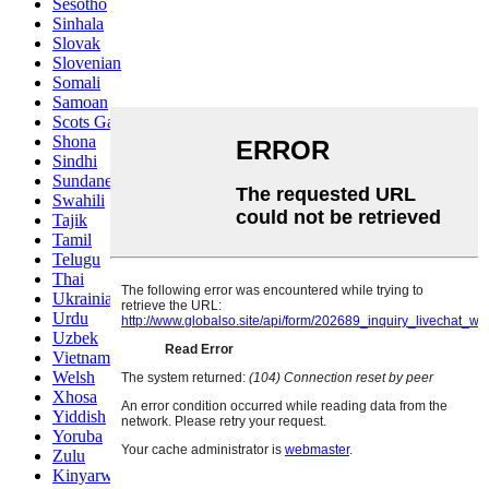
Sesotho
Sinhala
Slovak
Slovenian
Somali
Samoan
Scots Gaelic
Shona
Sindhi
Sundanese
Swahili
Tajik
Tamil
Telugu
Thai
Ukrainian
Urdu
Uzbek
Vietnamese
Welsh
Xhosa
Yiddish
Yoruba
Zulu
Kinyarwanda