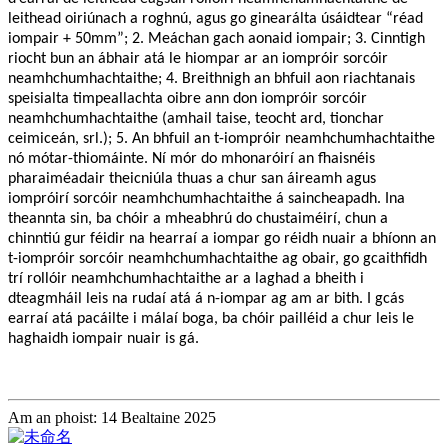
leithead oiriúnach a roghnú, agus go ginearálta úsáidtear “réad
iompair + 50mm”; 2. Meáchan gach aonaid iompair; 3. Cinntigh
riocht bun an ábhair atá le hiompar ar an iompróir sorcóir
neamhchumhachtaithe; 4. Breithnigh an bhfuil aon riachtanais
speisialta timpeallachta oibre ann don iompróir sorcóir
neamhchumhachtaithe (amhail taise, teocht ard, tionchar
ceimiceán, srl.); 5. An bhfuil an t-iompróir neamhchumhachtaithe
nó mótar-thiomáinte. Ní mór do mhonaróirí an fhaisnéis
pharaiméadair theicniúla thuas a chur san áireamh agus
iompróirí sorcóir neamhchumhachtaithe á saincheapadh. Ina
theannta sin, ba chóir a mheabhrú do chustaiméirí, chun a
chinntiú gur féidir na hearraí a iompar go réidh nuair a bhíonn an
t-iompróir sorcóir neamhchumhachtaithe ag obair, go gcaithfidh
trí rollóir neamhchumhachtaithe ar a laghad a bheith i
dteagmháil leis na rudaí atá á n-iompar ag am ar bith. I gcás
earraí atá pacáilte i málaí boga, ba chóir pailléid a chur leis le
haghaidh iompair nuair is gá.
Am an phoist: 14 Bealtaine 2025