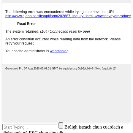
Brúigh isteach chun cuardach a
dhéanamh nó ESC chun dúnadh