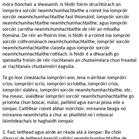
móra tionchair a sheasamh. Is féidir foirm struchtúrach an
iompróra sorcóir neamhchumhachtaithe a roinnt ina iompróir
sorcóir neamhchumhachtaithe faoi thiomáint, iompróir sorcóir
neamhchumhachtaithe neamhchumhachtaithe, agus iompróir
sorcóir carntha neamhchumhachtaithe de réir an mhodha
tiomána. De réir an fhoirm líne, is féidir é a roinnt ina iompróir
sorcóir cothrománach neamhchumhachtaithe, iompróir sorcóir
neamhchumhachtaithe claonta agus iompróir sorcóir
neamhchumhachtaithe rothlach. Is féidir é a dhearadh go
speisialta freisin de réir riachtanais an chustaiméara chun freastal
ar riachtanais chustaiméirí éagsúla.
Tá go leor cineálacha iompróirí ann, lena n-áirítear iompróirí
crios, iompróirí scriú, iompróirí scríobtha, iompróirí crios,
iompróirí slabhra, iompróirí sorcóir neamhchumhachtaithe, etc.
Ina measc, úsáidtear iompróirí sorcóir neamhchumhachtaithe go
príomha chun boscaí, málaí, pailléid agus earraí píosa eile a
iompar. Caithfear roinnt ábhar mórchóir, míreanna beaga nó
míreanna neamhrialta a chur ar phailléid nó i mboscaí
láimhdeachais le haghaidh iompair.
1. Fad, leithead agus airde an réada atá á iompar: Ba chóir
d’earraí de leithead éagsúil rollóirí neamhchumhachtaithe de