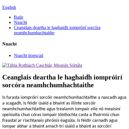
English
Baile
Nuacht
Ceanglais deartha le haghaidh iompróirí sorcóra
neamhchumhachtaithe
Nuacht
Nuacht tionscail
Ceanglais deartha le haghaidh iompróirí
sorcóra neamhchumhachtaithe
Is furasta iompróirí sorcóir neamhchumhachtaithe a nascadh agus
a scagadh. Is féidir úsáid a bhaint as illínte sorcóir
neamhchumhachtaithe agus trealamh iompair eile nó meaisíní
speisialta chun córas iompair lóistíochta casta a fhoirmiú chun
freastal ar riachtanais phróisis éagsúla. Is féidir carnadh agus
iompar ábhar a bhaint amach trí úsáid a bhaint as sorcóirí