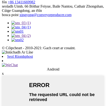
fón
+86 13411669982
seoladh
Uimh. 66 Bóthar Feiyue, Baile Nantou, Cathair Zhongshan,
Cúige Guangdong, an tSín
bosca poist
xingyong@conveyorproducer.com
© Cóipcheart - 2010-2021: Gach ceart ar cosaint.
Seol Ríomhphost
Android
x