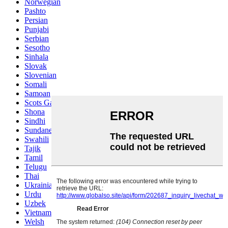
Norwegian
Pashto
Persian
Punjabi
Serbian
Sesotho
Sinhala
Slovak
Slovenian
Somali
Samoan
Scots Gaelic
Shona
Sindhi
Sundanese
Swahili
Tajik
Tamil
Telugu
Thai
Ukrainian
Urdu
Uzbek
Vietnamese
Welsh