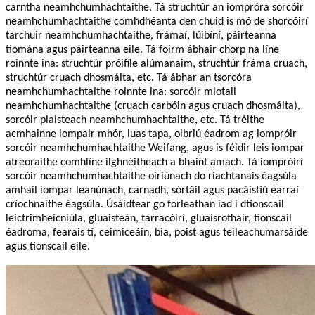
carntha neamhchumhachtaithe. Tá struchtúr an iompróra sorcóir
neamhchumhachtaithe comhdhéanta den chuid is mó de shorcóirí
tarchuir neamhchumhachtaithe, frámaí, lúibíní, páirteanna
tiomána agus páirteanna eile. Tá foirm ábhair chorp na líne
roinnte ina: struchtúr próifíle alúmanaim, struchtúr fráma cruach,
struchtúr cruach dhosmálta, etc. Tá ábhar an tsorcóra
neamhchumhachtaithe roinnte ina: sorcóir miotail
neamhchumhachtaithe (cruach carbóin agus cruach dhosmálta),
sorcóir plaisteach neamhchumhachtaithe, etc. Tá tréithe
acmhainne iompair mhór, luas tapa, oibriú éadrom ag iompróir
sorcóir neamhchumhachtaithe Weifang, agus is féidir leis iompar
atreoraithe comhlíne ilghnéitheach a bhaint amach. Tá iompróirí
sorcóir neamhchumhachtaithe oiriúnach do riachtanais éagsúla
amhail iompar leanúnach, carnadh, sórtáil agus pacáistiú earraí
críochnaithe éagsúla. Úsáidtear go forleathan iad i dtionscail
leictrimheicniúla, gluaisteán, tarracóirí, gluaisrothair, tionscail
éadroma, fearais tí, ceimiceáin, bia, poist agus teileachumarsáide
agus tionscail eile.