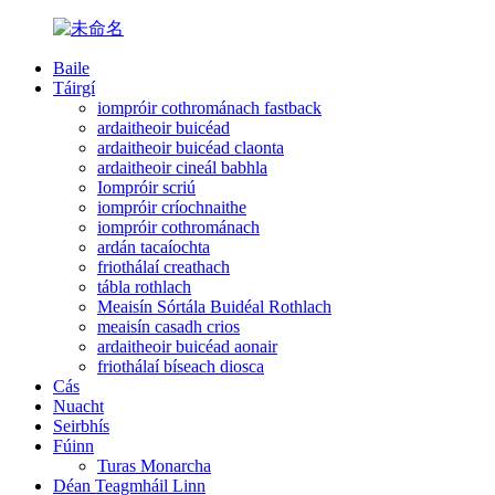
Baile
Táirgí
iompróir cothrománach fastback
ardaitheoir buicéad
ardaitheoir buicéad claonta
ardaitheoir cineál babhla
Iompróir scriú
iompróir críochnaithe
iompróir cothrománach
ardán tacaíochta
friothálaí creathach
tábla rothlach
Meaisín Sórtála Buidéal Rothlach
meaisín casadh crios
ardaitheoir buicéad aonair
friothálaí bíseach diosca
Cás
Nuacht
Seirbhís
Fúinn
Turas Monarcha
Déan Teagmháil Linn